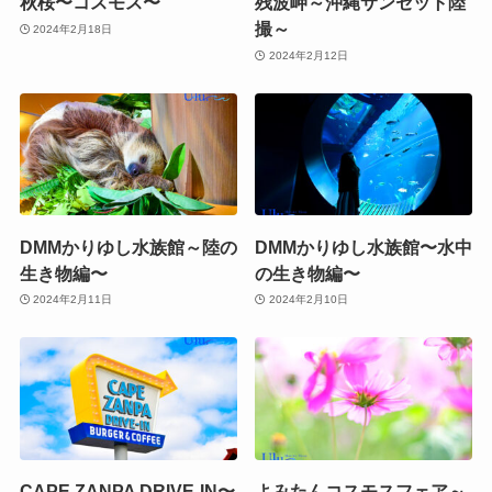
秋桜〜コスモス〜
残波岬～沖縄サンセット陸
撮～
2024年2月18日
2024年2月12日
DMMかりゆし水族館～陸の
DMMかりゆし水族館〜水中
生き物編〜
の生き物編〜
2024年2月11日
2024年2月10日
CAPE ZANPA DRIVE-IN〜
よみたんコスモスフェア～